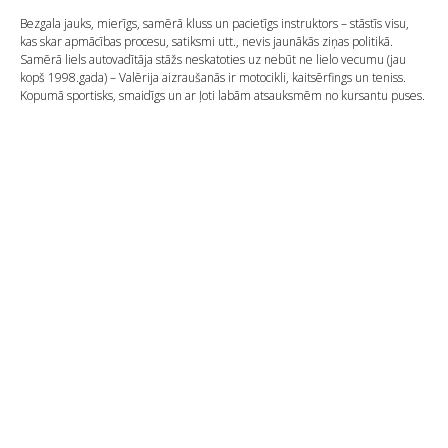
Bezgala jauks, mierīgs, samērā kluss un pacietīgs instruktors – stāstīs visu,
kas skar apmācības procesu, satiksmi utt., nevis jaunākās ziņas politikā.
Samērā liels autovadītāja stāžs neskatoties uz nebūt ne lielo vecumu (jau
kopš 1998.gada) – Valērija aizraušanās ir motocikli, kaitsērfings un teniss.
Kopumā sportisks, smaidīgs un ar ļoti labām atsauksmēm no kursantu puses.
LV
RU