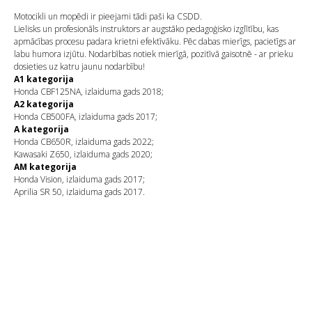
Motocikli un mopēdi ir pieejami tādi paši ka CSDD.
Lielisks un profesionāls instruktors ar augstāko pedagoģisko izglītību, kas
apmācības procesu padara krietni efektīvāku. Pēc dabas mierīgs, pacietīgs ar
labu humora izjūtu. Nodarbības notiek mierīgā, pozitīvā gaisotnē - ar prieku
dosieties uz katru jaunu nodarbību!
A1 kategorija
Honda CBF125NA, izlaiduma gads 2018;
A2 kategorija
Honda CB500FA, izlaiduma gads 2017;
A kategorija
Honda CB650R, izlaiduma gads 2022;
Kawasaki Z650, izlaiduma gads 2020;
AM kategorija
Honda Vision, izlaiduma gads 2017;
Aprilia SR 50, izlaiduma gads 2017.
LV
RU