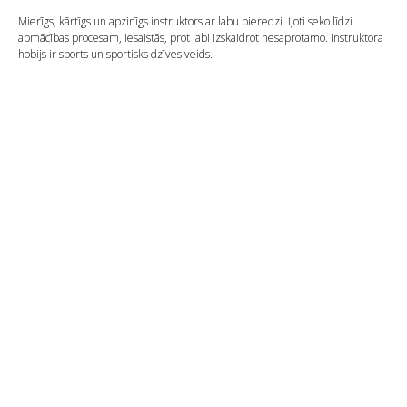
Mierīgs, kārtīgs un apzinīgs instruktors ar labu pieredzi. Ļoti seko līdzi
apmācības procesam, iesaistās, prot labi izskaidrot nesaprotamo. Instruktora
hobijs ir sports un sportisks dzīves veids.
LV
RU