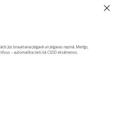
ācīs Jūs braukšanai Jelgavā un Jelgavas rajonā. Mierīgs,
 knifiņus – automašīna tieši kā CSDD eksāmenos.