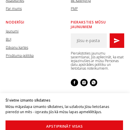
Atsauksmes
BE kategorija
Par mums
PMP
NODERĪGI
PIERAKSTIES MŪSU
JAUNUMIEM
Jaunumi
BUJ
Dāvanu kartes
Pierakstoties jaunumu
Privātuma politika
saņemšanai, Jūs apliecināt, ka esat
iepazinušies ar mūsu Personas
datu apstrādes politiku un
lietošanas noteikumiem.
Šī vietne izmanto sīkdatnes
Mūsu mājaslapa izmanto sīkdatnes, lai uzlabotu Jūsu lietošanas
© 2024 Centra autoskola.
Mājaslapas izstrāde no INKMEDIA
pieredzi un mēs - izprastu Jūs kā mūsu lapas apmeklētājus.
Visas tiesības aizsargātas.
APSTIPRINĀT VISAS